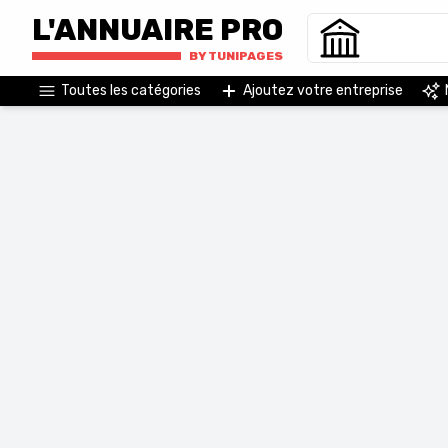
L'ANNUAIRE PRO
BY TUNIPAGES
Toutes les catégories
Ajoutez votre entreprise
Agriculture & Agro-Alimentaire
Commerce & Distribution
Matières Premières, Énergies &
Environnement
Administrations & Organismes
Services
BTP Et Immobilier